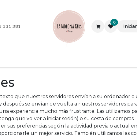
0
Inicia
3 331 381
les y más
Extraescolares
Campamentos
Colegios
Em
ies
texto que nuestros servidores envían a su ordenador o 
 y después se envían de vuelta a nuestros servidores p
a una experiencia mucho más frustrante. Las utilizamos pa
enga que volver a iniciar sesión) o su cesta de compras.
 sus preferencias según la actividad previa o actual en
roporcionarle un mejor servicio. También utilizamos las c