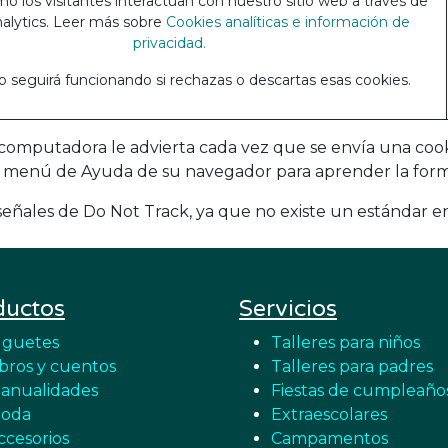
o los visitantes interactúan con nuestro sitio web a través de
alytics. Leer más sobre
Cookies analíticas e información de
privacidad.
eb seguirá funcionando si rechazas o descartas esas cookies.
computadora le advierta cada vez que se envía una cooki
el menú de Ayuda de su navegador para aprender la forma
ñales de Do Not Track, ya que no existe un estándar en 
ductos
Servicios
uguetes
Talleres para niños
ibros y cuentos
Talleres para padres
anualidades
Fiestas de cumpleaño
oda
Extraescolares
ccesorios
Campamentos