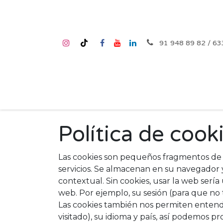
Ir al contenido
91 948 89 82 / 63
Inicio
Nosotros
Tienda
Talleres
Cump
Política de cook
Las cookies son pequeños fragmentos de 
servicios. Se almacenan en su navegador
contextual. Sin cookies, usar la web serí
web. Por ejemplo, su sesión (para que no t
Las cookies también nos permiten entender
visitado), su idioma y país, así podemos p