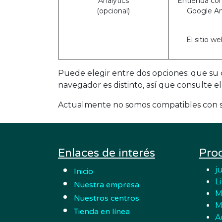
Analytics
Entienda cóm
(opcional)
Google An
El sitio w
Puede elegir entre dos opciones: que su 
navegador es distinto, así que consulte 
Actualmente no somos compatibles con se
Enlaces de interés
Pro
j
Inicio
L
Nuestra empresa
M
Nuestros centros
M
Tienda en línea
A