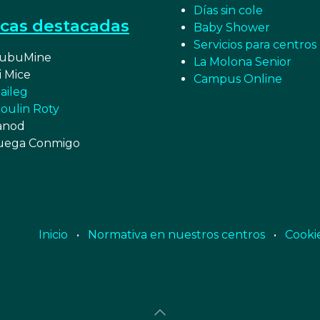
Días sin cole
cas destacadas
Baby Shower
Servicios para centros
ubuMine
La Molona Senior
i Mice
Campus Online
aileg
oulin Roty
anod
uega Conmigo
Inicio
•
Normativa en nuestros centros
•
Cooki