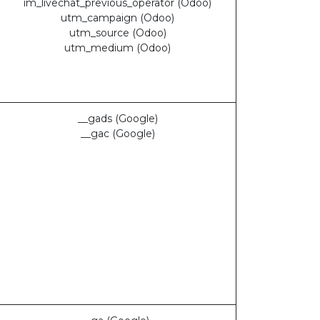
im_livechat_previous_operator (Odoo)
utm_campaign (Odoo)
utm_source (Odoo)
utm_medium (Odoo)
__gads (Google)
__gac (Google)