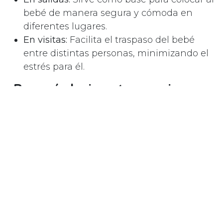
bebé de manera segura y cómoda en
diferentes lugares.
En visitas:
Facilita el traspaso del bebé
entre distintas personas, minimizando el
estrés para él.
¿Por qué elegir un topponcino
Montessori?
1.
Materiales suaves y seguros para la
piel sensible del bebé
Los topponcinos están fabricados con
tejidos 100% naturales, como algodón
orgánico, que son suaves, transpirables y
respetuosos con la piel delicada de los
recién nacidos.