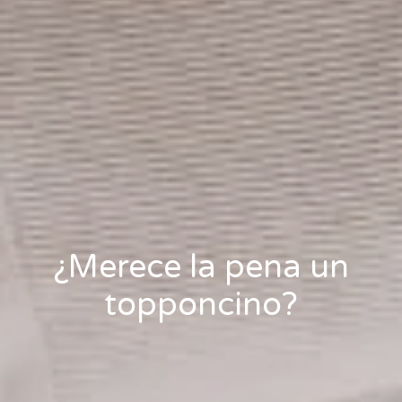
¿Merece la pena un
topponcino?