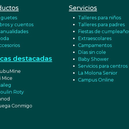
ductos
Servicios
uguetes
Talleres para niños
ibros y cuentos
Talleres para padres
anualidades
Fiestas de cumpleaño
oda
Extraescolares
ccesorios
Campamentos
Días sin cole
cas destacadas
Baby Shower
Servicios para centros
ubuMine
La Molona Senior
i Mice
Campus Online
aileg
oulin Roty
anod
uega Conmigo