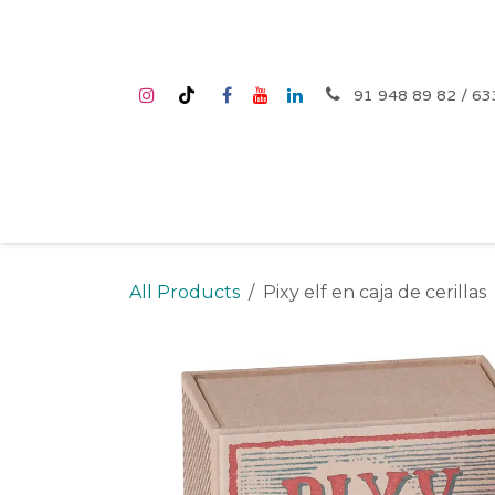
Ir al contenido
91 948 89 82 / 63
Inicio
Nosotros
Tienda
Talleres
Cump
All Products
Pixy elf en caja de cerillas