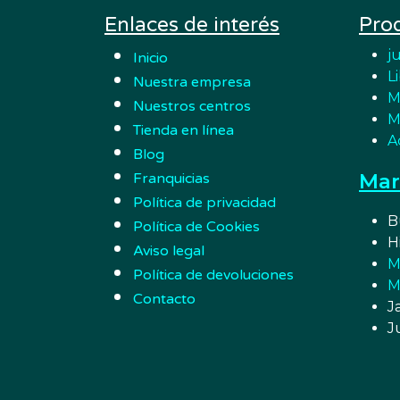
Enlaces de interés
Pro
j
Inicio
L
Nuestra empresa
M
Nuestros centros
M
Tienda en línea
A
Blog
Mar
Franquicias
Política de privacidad
B
Política de Cookies
H
Aviso legal
M
Política de devoluciones
M
Contacto
J
J