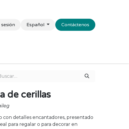
r sesión
Español
Contáctenos
presas
Senior
Campus
Blog
Contacto
a de cerillas
aileg
 con detalles encantadores, presentado
Ideal para regalar o para decorar en