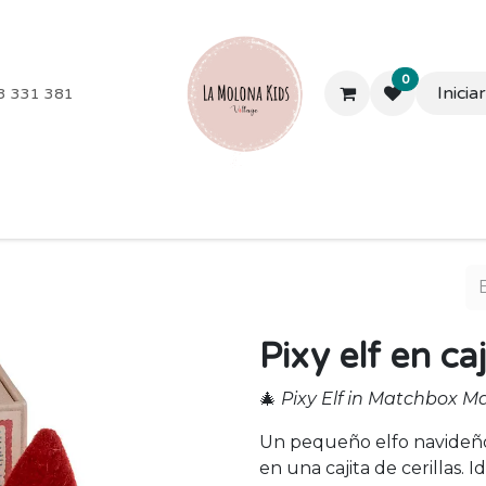
0
Inicia
3 331 381
les y más
Extraescolares
Campamentos
Colegios
Em
Pixy elf en caj
🎄
Pixy Elf in Matchbox M
Un pequeño elfo navideño
en una cajita de cerillas. 