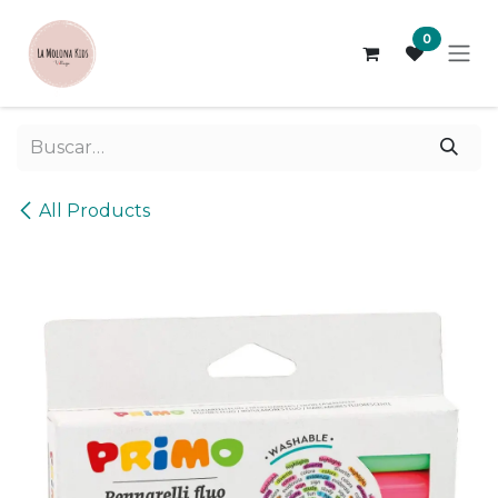
Ir al contenido
0
All Products