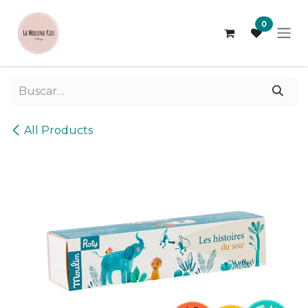
Ir al contenido
0
All Products