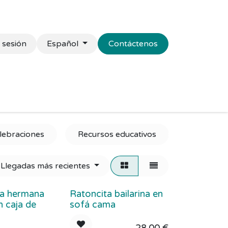
r sesión
Español
Contáctenos
presas
Senior
Campus
Blog
Contacto
lebraciones
Recursos educativos
Universo
Llegadas más recientes
ta hermana
Ratoncita bailarina en
 caja de
sofá cama