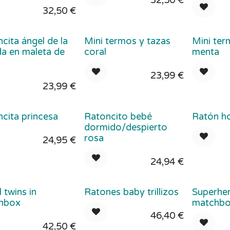
32,50
€
32,50
€
cita ángel de la
Mini termos y tazas
Mini ter
a en maleta de
coral
menta
l
23,99
€
23,99
€
cita princesa
Ratoncito bebé
Ratón ho
dormido/despierto
rosa
24,95
€
24,94
€
 twins in
Ratones baby trillizos
Superhe
hbox
matchb
46,40
€
42,50
€