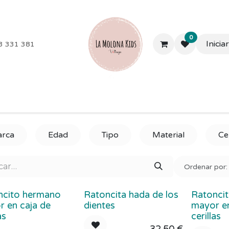
0
Inicia
3 331 381
les y más
Extraescolares
Campamentos
Colegios
Em
rca
Edad
Tipo
Material
Ce
Ordenar por:
ncito hermano
Ratoncita hada de los
Ratonci
 en caja de
dientes
mayor en
as
cerillas