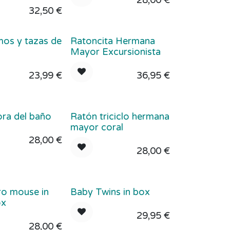
28,00
€
32,50
€
mos y tazas de
Ratoncita Hermana
Mayor Excursionista
23,99
€
36,95
€
ra del baño
Ratón triciclo hermana
mayor coral
28,00
€
28,00
€
ro mouse in
Baby Twins in box
ox
29,95
€
28,00
€