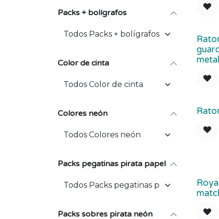
Packs + bolígrafos
Raton
guard
meta
Color de cinta
Raton
Colores neón
Packs pegatinas pirata papel
Royal
matc
Packs sobres pirata neón