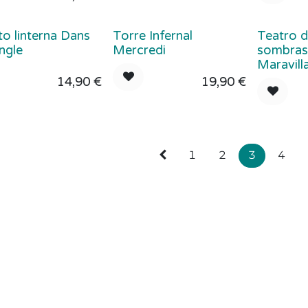
o linterna Dans
Torre Infernal
Teatro d
ngle
Mercredi
sombras
Maravill
14,90
€
19,90
€
1
2
3
4