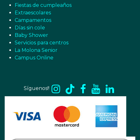
Fiestas de cumpleaños
Extraescolares
Campamentos
Días sin cole
Baby Shower
Servicios para centros
La Molona Senior
Campus Online
Síguenos!!